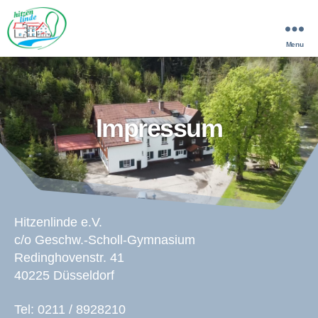
Menu
Hitzenlinde
Impressum
Hitzenlinde e.V.
c/o Geschw.-Scholl-Gymnasium
Redinghovenstr. 41
40225 Düsseldorf
Tel: 0211 / 8928210